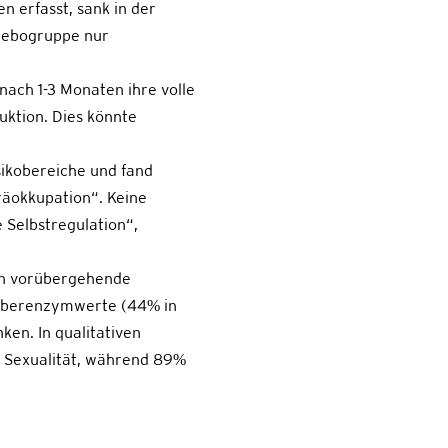
 erfasst, sank in der
acebogruppe nur
nach 1-3 Monaten ihre volle
uktion. Dies könnte
sikobereiche und fand
räokkupation“. Keine
 Selbstregulation“,
n vorübergehende
Leberenzymwerte (44% in
en. In qualitativen
e Sexualität, während 89%