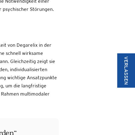
ie Notwendigkeit einer
r psychischer Störungen.
eit von Degarelix in der
ne schnell wirksame
VERLASSEN
n. Gleichzeitig zeigt sie
en, individualisierten
ung wichtige Ansatzpunkte
, um die langfristige
im Rahmen multimodaler
rden“