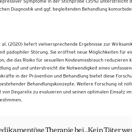
epressiver Symptome in der Stichprobe (35%) unterstreicht d
hen Diagnostik und ggf. begleitenden Behandlung komorbide
 al. (2020) liefert vielversprechende Ergebnisse zur Wirksamk
t pädophiler Störung. Sie eröffnet neue Möglichkeiten für ei
, die das Risiko für sexuellen Kindesmissbrauch reduzieren kan
lung auf und unterstreicht die Notwendigkeit eines umfassend
hkräfte in der Prävention und Behandlung bietet diese Forsch
bestehender Behandlungskonzepte. Weitere Forschung ist nötig
t von Degarelix zu evaluieren und seinen optimalen Einsatz 
bestimmen.
dikamentöse Therapie bei „Kein Täter we