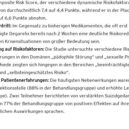
posite Risk Score, der verschiedene dynamische Risikofaktoren
n durchschnittlich 7,4 auf 4,4 Punkte, während er in der Pl
auf 6,6 Punkte abnahm.
tritt:
Im Gegensatz zu bisherigen Medikamenten, die oft erst 
igte Degarelix bereits nach 2 Wochen eine deutliche Risikored
en Krisensituationen von großer Bedeutung sein.
g auf Risikofaktoren:
Die Studie untersuchte verschiedene Ri
erungen in den Domänen „pädophile Störung“ und „sexuelle P
hiede zeigten sich hingegen in den Bereichen „beeinträchtigte
nd „selbsteingeschätztes Risiko“.
Patientenerfahrungen:
Die häufigsten Nebenwirkungen ware
jektionsstelle (88% in der Behandlungsgruppe) und erhöhte 
e). Zwei Teilnehmer berichteten von verstärkten Suizidgedank
en 77% der Behandlungsgruppe von positiven Effekten auf ihr
lichen Auswirkungen sprachen.