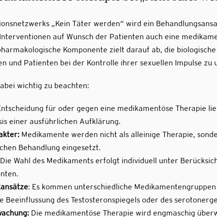
onsnetzwerks „Kein Täter werden“ wird ein Behandlungsansat
Interventionen auf Wunsch der Patienten auch eine medikam
pharmakologische Komponente zielt darauf ab, die biologisch
en und Patienten bei der Kontrolle ihrer sexuellen Impulse zu 
abei wichtig zu beachten:
ntscheidung für oder gegen eine medikamentöse Therapie lieg
sis einer ausführlichen Aufklärung.
kter:
Medikamente werden nicht als alleinige Therapie, sond
chen Behandlung eingesetzt.
Die Wahl des Medikaments erfolgt individuell unter Berücksich
enten.
kansätze
: Es kommen unterschiedliche Medikamentengruppen 
e Beeinflussung des Testosteronspiegels oder des serotonerg
wachung:
Die medikamentöse Therapie wird engmaschig überw