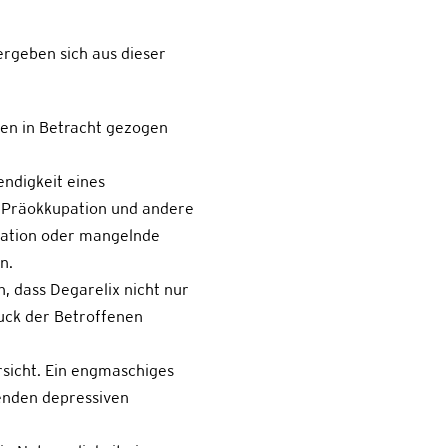
rgeben sich aus dieser
nen in Betracht gezogen
endigkeit eines
e Präokkupation und andere
ulation oder mangelnde
n.
n, dass Degarelix nicht nur
uck der Betroffenen
sicht. Ein engmaschiges
enden depressiven