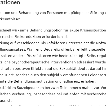
kationen
vention und Behandlung von Personen mit pädophiler Störung e
rkenntnisse:
 schnell wirksame Behandlungsoption für akute Krisensituatio
 rasche Risikoreduktion erforderlich ist.
rkung auf verschiedene Risikofaktoren unterstreicht die Notw
ungsansatzes. Während Degarelix offenbar effektiv sexuell
sollten andere Risikofaktoren wie beeinträchtigte Selbstreg
zliche psychotherapeutische Interventionen adressiert werde
chteten positiven Effekten auf die Sexualität deutet darauf hi
reduziert, sondern auch den subjektiv empfundenen Leidensdr
önnte die Behandlungsmotivation und -adhärenz erhöhen.
rstärkten Suizidgedanken bei zwei Teilnehmern mahnt zur Vor
ischen Verfassung, insbesondere bei Patienten mit vorbesteh
sslich.