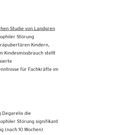
schen Studie von Landgren
ophiler Störung
präpubertären Kindern,
 Kindesmissbrauch stellt
sierte
nntnisse für Fachkräfte im
 Degarelix die
philer Störung signifikant
tig (nach 10 Wochen)