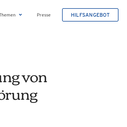
HILFSANGEBOT
Themen
Presse
ng von
törung