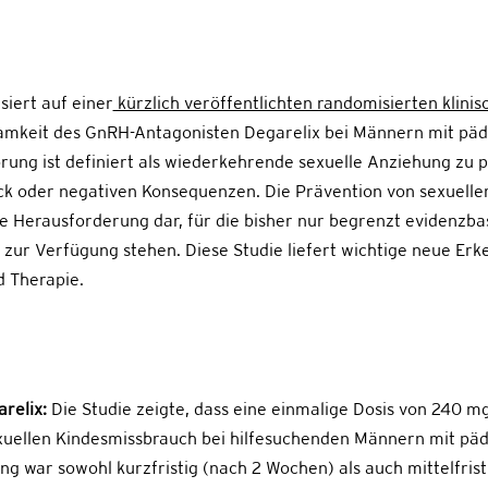
siert auf einer
kürzlich veröffentlichten randomisierten klini
ksamkeit des GnRH-Antagonisten Degarelix bei Männern mit päd
rung ist definiert als wiederkehrende sexuelle Anziehung zu 
k oder negativen Konsequenzen. Die Prävention von sexuellem
he Herausforderung dar, für die bisher nur begrenzt evidenzba
ur Verfügung stehen. Diese Studie liefert wichtige neue Erke
d Therapie.
relix:
Die Studie zeigte, dass eine einmalige Dosis von 240 mg
exuellen Kindesmissbrauch bei hilfesuchenden Männern mit pädo
ng war sowohl kurzfristig (nach 2 Wochen) als auch mittelfris