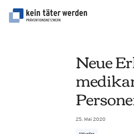
Zum
Inhalt
springen
Neue Er
medikam
Persone
25. Mai 2020
Aktuelles