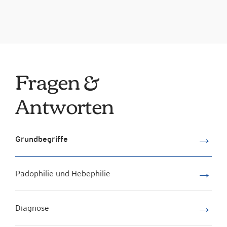
in Zukunft zu untersagen. Allerdings gelang das nicht
Christian, 43, Beamter
auf Dauer.
Sven, 45, Lehrer
Fragen &
Antworten
→
Grundbegriffe
→
Pädophilie und Hebephilie
→
Diagnose