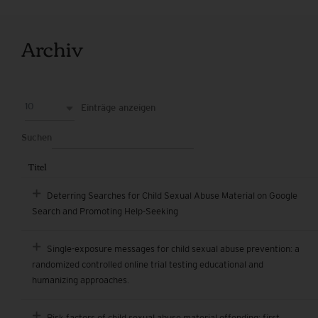
Archiv
10
Einträge anzeigen
Suchen
Titel
Deterring Searches for Child Sexual Abuse Material on Google
Search and Promoting Help-Seeking
Single-exposure messages for child sexual abuse prevention: a
randomized controlled online trial testing educational and
humanizing approaches.
Risk factors of child sexual abuse material offending: first