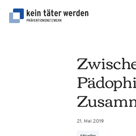
Zum
Inhalt
springen
Zwische
Pädophil
Zusam
21. Mai 2019
Aktuelles