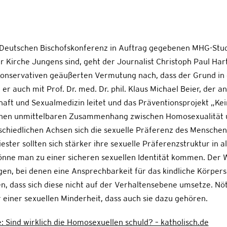
 Deutschen Bischofskonferenz in Auftrag gegebenen MHG-Stu
r Kirche Jungens sind, geht der Journalist Christoph Paul Har
 Konservativen geäußerten Vermutung nach, dass der Grund in
er auch mit Prof. Dr. med. Dr. phil. Klaus Michael Beier, der a
chaft und Sexualmedizin leitet und das Präventionsprojekt „Ke
einen unmittelbaren Zusammenhang zwischen Homosexualität 
rschiedlichen Achsen sich die sexuelle Präferenz des Menschen
ster sollten sich stärker ihre sexuelle Präferenzstruktur in 
önne man zu einer sicheren sexuellen Identität kommen. Der Wi
nigen, bei denen eine Ansprechbarkeit für das kindliche Körper
, dass sich diese nicht auf der Verhaltensebene umsetze. Nöt
r einer sexuellen Minderheit, dass auch sie dazu gehören.
: Sind wirklich die Homosexuellen schuld? – katholisch.de