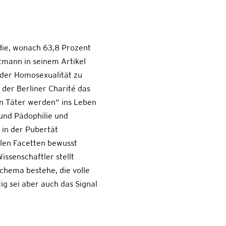
die, wonach 63,8 Prozent
tmann in seinem Artikel
 der Homosexualität zu
n der Berliner Charité das
in Täter werden“ ins Leben
und Pädophilie und
 in der Pubertät
allen Facetten bewusst
ssenschaftler stellt
schema bestehe, die volle
ig sei aber auch das Signal